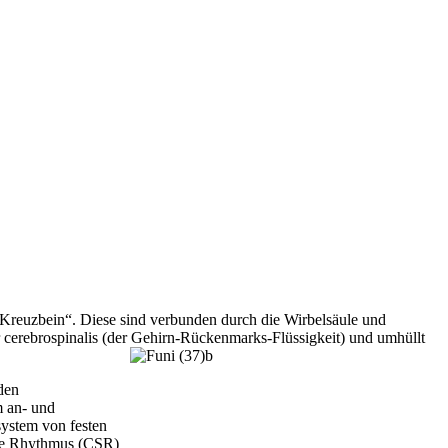
„Kreuzbein“. Diese sind verbunden durch die Wirbelsäule und
cerebrospinalis (der Gehirn-Rückenmarks-Flüssigkeit) und umhüllt
den
m an- und
system von festen
ale Rhythmus (CSR)