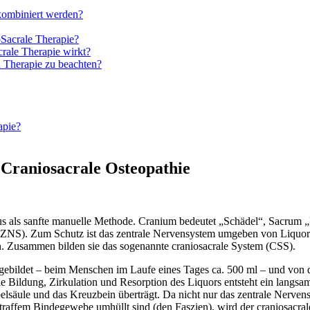
kombiniert werden?
Sacrale Therapie?
rale Therapie wirkt?
 Therapie zu beachten?
apie?
 Craniosacrale Osteopathie
us als sanfte manuelle Methode. Cranium bedeutet „Schädel“, Sacrum 
(ZNS). Zum Schutz ist das zentrale Nervensystem umgeben von Liquor 
Zusammen bilden sie das sogenannte craniosacrale System (CSS).
 gebildet – beim Menschen im Laufe eines Tages ca. 500 ml – und von 
e Bildung, Zirkulation und Resorption des Liquors entsteht ein langsa
lsäule und das Kreuzbein überträgt. Da nicht nur das zentrale Nerven
straffem Bindegewebe umhüllt sind (den Faszien), wird der craniosacr