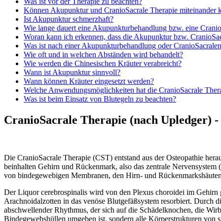
Was ist vor der Therapie zu beachten?
Können Akupunktur und CranioSacrale Therapie miteinander 
Ist Akupunktur schmerzhaft?
Wie lange dauert eine Akupunkturbehandlung bzw. eine Cranio
Woran kann ich erkennen, dass die Akupunktur bzw. CranioSac
Was ist nach einer Akupunkturbehandlung oder CranioSacralen
Wie oft und in welchen Abständen wird behandelt?
Wie werden die Chinesischen Kräuter verabreicht?
Wann ist Akupunktur sinnvoll?
Wann können Kräuter eingesetzt werden?
Welche Anwendungsmöglichkeiten hat die CranioSacrale Ther
Was ist beim Einsatz von Blutegeln zu beachten?
CranioSacrale Therapie (nach Upledger) -
Die CranioSacrale Therapie (CST) entstand aus der Osteopathie hera
beinhalten Gehirn und Rückenmark, also das zentrale Nervensystem 
von bindegewebigen Membranen, den Hirn- und Rückenmarkshäuten. 
Der Liquor cerebrospinalis wird von den Plexus choroidei im Gehirn
Arachnoidalzotten in das venöse Blutgefäßsystem resorbiert. Durch di
abschwellender Rhythmus, der sich auf die Schädelknochen, die Wirbe
Bindegewebshüllen umgeben ist, sondern alle Körperstrukturen von 