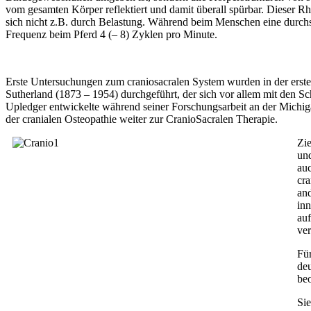
vom gesamten Körper reflektiert und damit überall spürbar. Dieser 
sich nicht z.B. durch Belastung. Während beim Menschen eine durchschn
Frequenz beim Pferd 4 (– 8) Zyklen pro Minute.
Erste Untersuchungen zum craniosacralen System wurden in der erste
Sutherland (1873 – 1954) durchgeführt, der sich vor allem mit den 
Upledger entwickelte während seiner Forschungsarbeit an der Michi
der cranialen Osteopathie weiter zur CranioSacralen Therapie.
Zi
und
au
cra
an
in
auf
ver
Für
de
beo
Sie