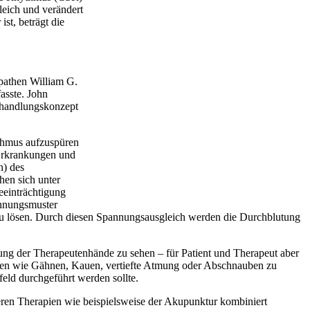
leich und verändert
st, beträgt die
pathen William G.
asste. John
ehandlungskonzept
ythmus aufzuspüren
 Erkrankungen und
n) des
hen sich unter
eeinträchtigung
annungsmuster
h zu lösen. Durch diesen Spannungsausgleich werden die Durchblutung
ng der Therapeutenhände zu sehen – für Patient und Therapeut aber
chen wie Gähnen, Kauen, vertiefte Atmung oder Abschnauben zu
feld durchgeführt werden sollte.
deren Therapien wie beispielsweise der Akupunktur kombiniert